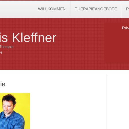
WILLKOMMEN
THERAPIEANGEBOTE
P
Pri
s Kleffner
Therapie
ie
ie