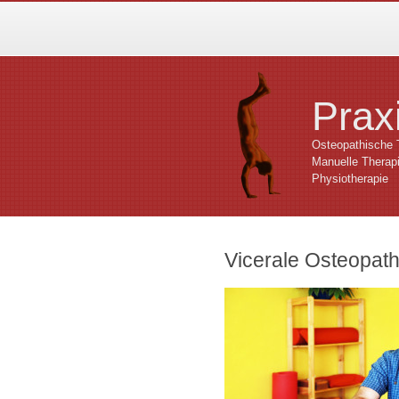
Praxi
Osteopathische 
Manuelle Therap
Physiotherapie
Vicerale Osteopath