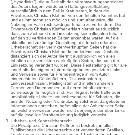
(„Hyperlinks“), die außerhalb des Verantwortungsbereiches
des Autors liegen, würde eine Haftungsverpflichtung
ausschließlich in dem Fall in Kraft treten, in dem die
Privatpraxis Christian Kleffner von den Inhalten Kenntnis hat
und es ihm technisch möglich und zumutbar wäre, die
Nutzung im Falle rechtswidriger Inhalte zu verhindern. Die
Privatpraxis Christian Kleffner erklärt hiermit ausdrücklich,
dass zum Zeitpunkt der Linksetzung keine illegalen Inhalte
auf den zu verlinkenden Seiten erkennbar waren. Auf die
aktuelle und zukünftige Gestaltung, die Inhalte oder die
Urheberschaft der verlinkten/verknüpften Seiten hat die
Privatpraxis Christian Kleffner keinerlei Einfluss. Deshalb
distanziert sich der Autor hiermit ausdrücklich von allen
Inhalten aller verlinkten /verknüpften Seiten, die nach der
Linksetzung verändert wurden. Diese Feststellung gilt für alle
innerhalb des eigenen Internetangebotes gesetzten Links
und Verweise sowie für Fremdeinträge in vom Autor
eingerichteten Gästebüchern, Diskussionsforen,
Linkverzeichnissen, Mailinglisten und in allen anderen
Formen von Datenbanken, auf deren Inhalt externe
Schreibzugriffe möglich sind. Für illegale, fehlerhafte oder
unvollständige Inhalte und insbesondere für Schäden, die
aus der Nutzung oder Nichtnutzung solcherart dargebotener
Informationen entstehen, haftet allein der Anbieter der Seite,
auf welche verwiesen wurde, nicht derjenige, der über Links
auf die jeweilige Veröffentlichung lediglich verweist.
Urheber- und Kennzeichenrecht
Die Privatpraxis Christian Kleffner ist bestrebt, in allen
Publikationen die Urheberrechte der verwendeten Grafiken,
Tondokumente, Videosequenzen und Texte zu beachten,